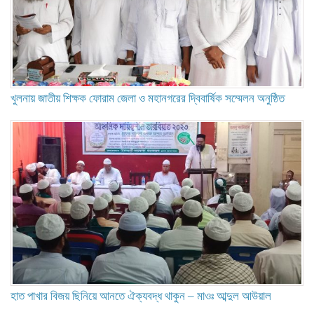
খুলনায় জাতীয় শিক্ষক ফোরাম জেলা ও মহানগরের দ্বিবার্ষিক সম্মেলন অনুষ্ঠিত
হাত পাখার বিজয় ছিনিয়ে আনতে ঐক্যবদ্ধ থাকুন – মাওঃ আব্দুল আউয়াল