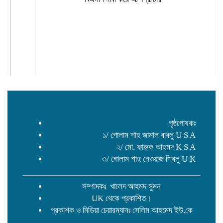
পৃষ্ঠপোষকঃ
১/ গোলাম শাহ জামাল বাবলু U S A
২/ মো. ফারুক আহমদ K S A
৩/ গোলাম শাহ নেওয়াজ শিবলু U K
সম্পাদকঃ খালেদ আহমদ সুমন
UK থেকে প্রকাশিত।
প্রকাশক ও মিডিয়া চেয়ারম্যানঃ সেলিম আহমেদ ইউ.কে