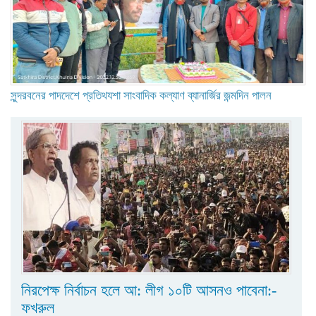
সুন্দরবনের পাদদেশে প্রতিথযশা সাংবাদিক কল্যাণ ব্যানার্জির জন্মদিন পালন
নিরপেক্ষ নির্বাচন হলে আ: লীগ ১০টি আসনও পাবেনা:-
ফখরুল