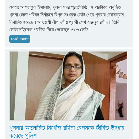
মোহাঃ আশরাফুল ইসালাম, খুলনা সদর প্রতিনিধিঃ ১৭ অক্টোবর অনুষ্ঠিত
খুলনা জেলা পরিষদ নির্বাচনে বিপুল সংখ্যক ভোট পেয়ে পুনরায় চেয়ারম্যান
নির্বাচিত হয়েছেন আওয়ামী লীগ দলীয় প্রার্থী শেখ হারুনুর রশীদ। তিনি
মোটরসাইকেল প্রতীক নিয়ে পেয়েছেন ৫৩৬ ভোট।
read more
খুলনায় আলোচিত নিখোঁজ রহিমা বেগমকে জীবিত উদ্ধার
করেছে পুলিশ