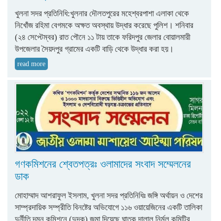
খুলনা সদর প্রতিনিধি:খুলনার দৌলতপুরের মহেশ্বরপাশা এলাকা থেকে
নিখোঁজ রহিমা বেগমকে অক্ষত অবস্থায় উদ্ধার করেছে পুলিশ। শনিবার
(২৪ সেপ্টেম্বর) রাত পৌনে ১১ টায় তাকে ফরিদপুর জেলার বোয়ালমারী
উপজেলার সৈয়দপুর গ্রামের একটি বাড়ি থেকে উদ্ধার করা হয়।
read more
গণকমিশনের শ্বেতপত্রঃ ওলামাদের সংবাদ সম্মেলনের
ডাক
মোহাম্মাদ আশরাফুল ইসলাম, খুলনা সদর প্রতিনিধিঃ জঙ্গি অর্থায়ন ও দেশের
সাম্প্রদায়িক সম্প্রীতি বিনষ্টের অভিযোগে ১১৬ ওয়ায়েজিনের একটি তালিকা
দুর্নীতি দমন কমিশনে (দুদক) জমা দিয়েছে ঘাতক দালাল নির্মূল কমিটির