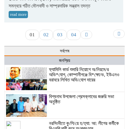
সমন্বয়ে গঠিত মৌলবাদী ও সাম্প্রদায়িক সন্ত্রাস তদন্ত
read more
01
02
03
04
সর্বশেষ
জনপ্রিয়
ফ্যামিলি কার্ড শুমারি নিয়োগে অ/নিয়মে/র
অভি*যোগ, কোম্পানীগঞ্জে বি*ক্ষো/ভ, ইউএনও
বরাবরে লিখিত অভি/যোগ দায়ের
বিশ্বনাথ উপজেলা প্রেসক্লাবের জরুরি সভা
অনুষ্ঠিত
নরসিংদীতে কু/পি/য়ে হ/ত্যা: আ: লীগের কর্মীকে
বিএনপি দাবী করে অ/পপ্র/চার