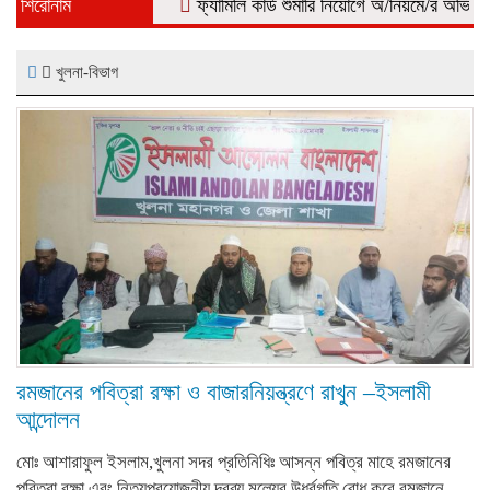
শিরোনাম
ফ্যামিলি কার্ড শুমারি নিয়োগে অ/নিয়মে/র অভি*যোগ, 
খুলনা-বিভাগ
রমজানের পবিত্রা রক্ষা ও বাজারনিয়ন্ত্রণে রাখুন –ইসলামী
আন্দোলন
মোঃ আশারাফুল ইসলাম,খুলনা সদর প্রতিনিধিঃ আসন্ন পবিত্র মাহে রমজানের
পবিত্রা রক্ষা এবং নিত্যপ্রয়োজনীয় দ্রব্য মুল্যের উর্ধ্বগতি রোধ করে রমজানে