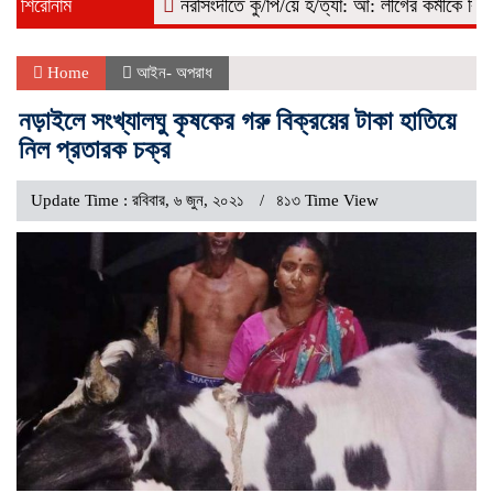
শিরোনাম
নরসিংদীতে কু/পি/য়ে হ/ত্যা: আ: লীগের কর্মীকে বিএনপি দাব
Home
আইন- অপরাধ
নড়াইলে সংখ্যালঘু কৃষকের গরু বিক্রয়ের টাকা হাতিয়ে
নিল প্রতারক চক্র
Update Time : রবিবার, ৬ জুন, ২০২১
৪১৩ Time View