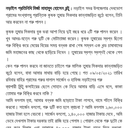
নড়াইল প্রতিনিধি মির্জা মাহামুদ হোসেন রন্টু :
নড়াইল সদর উপজেলার দেবভোগ
গ্রামের সংখ্যালঘু প্রান্তিক কৃষক তুষার সিকদার কান্নাজড়িত কন্ঠে বলেন, তিনি
আর করবেন না গরু পালন।
কৃষক তুষার সিকদার বুক ভরা আশা নিয়ে দুই বছর ধরে ২টি গরু পালন করেন ।
খুব আদর-যত্নে গরু দুটি কে মোটাতাজা করেন। কৃষক তুষারের স্বপ্ন ছিলো
গরু বিক্রি করে মেয়ের বিয়ের সময় বন্ধক রাখা শেষ সম্বল এক খন্ড চাষাবাদের
জমি মহাজনের কাছ থেকে ছাড়িয়ে নিবেন । তুষারের স্বপ্ন স্বপ্নই থেকে গেল
।
কেন গরু পালন করবে না জানতে চাইলে গরু মালিক তুষার সিকদার কান্নাজড়িত
কন্ঠে বলেন, বাবা আমার মাথায় বাড়ি হয়ে গেছে। গত ০৯/০৫/২০২১ তারিখ
রবিবার বাহির গ্রামের গরুর দালাল সার্জেন ও হাফিজ নড়াইলের গরু
ব্যাপারী মিন্টু কসাইয়ের ছেলে সোহান কে নিয়ে আমার বাড়ি এসে বলে, কাকা
তোমার গরু বিক্রি করবে নাকি ?
আমি বললাম হ্যা, আমার বন্ধক জমি ছাড়াতে টাকা লাগবে, দামে পটলে বিক্রি
করবো। সার্জেন বললো, গরু দুটি কত হলে ব্যাচবা ? আমি বললাম ১,৬০,০০০
হাজার টাকা হলে বেচবো। সার্জেন বললো, ১,৪০,০০০ হাজার টাকায় দেবে , অমি
ভেবে দেখলাম টাকার দরকার তাই রাজি হয়ে গেলাম। গোয়াল থেকে গরু দুটো কে
বের করে দিলাম ওরা আমাকে ৪০,০০০ হাজার টাকা হাতে দিয়ে বললো,