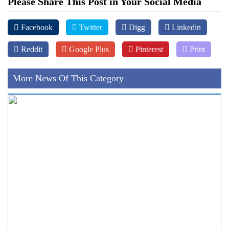
Please Share This Post in Your Social Media
Facebook
Twitter
Digg
Linkedin
Reddit
Google Plus
Pinterest
Print
More News Of This Category