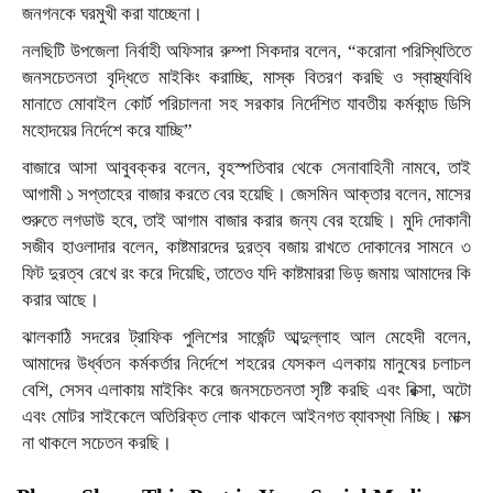
জনগনকে ঘরমুখী করা যাচ্ছেনা।
নলছিটি উপজেলা নির্বাহী অফিসার রুম্পা সিকদার বলেন, “করোনা পরিস্থিতিতে
জনসচেতনতা বৃদ্ধিতে মাইকিং করাচ্ছি, মাস্ক বিতরণ করছি ও স্বাস্থ্যবিধি
মানাতে মোবাইল কোর্ট পরিচালনা সহ সরকার নির্দেশিত যাবতীয় কর্মকান্ড ডিসি
মহোদয়ের নির্দেশে করে যাচ্ছি”
বাজারে আসা আবুবক্কর বলেন, বৃহস্পতিবার থেকে সেনাবাহিনী নামবে, তাই
আগামী ১ সপ্তাহের বাজার করতে বের হয়েছি। জেসমিন আক্তার বলেন, মাসের
শুরুতে লগডাউ হবে, তাই আগাম বাজার করার জন্য বের হয়েছি। মুদি দোকানী
সজীব হাওলাদার বলেন, কাষ্টমারদের দুরত্ব বজায় রাখতে দোকানের সামনে ৩
ফিট দুরত্ব রেখে রং করে দিয়েছি, তাতেও যদি কাষ্টমাররা ভিড় জমায় আমাদের কি
করার আছে।
ঝালকাঠি সদরের ট্রাফিক পুলিশের সার্জেন্ট আব্দুল্লাহ আল মেহেদী বলেন,
আমাদের উর্ধ্বতন কর্মকর্তার নির্দেশে শহরের যেসকল এলকায় মানুষের চলাচল
বেশি, সেসব এলাকায় মাইকিং করে জনসচেতনতা সৃষ্টি করছি এবং রিক্সা, অটো
এবং মোটর সাইকেলে অতিরিক্ত লোক থাকলে আইনগত ব্যাবস্থা নিচ্ছি। মাক্স
না থাকলে সচেতন করছি।