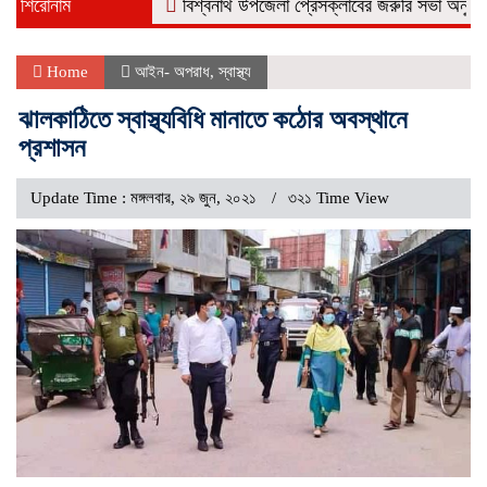
শিরোনাম
বিশ্বনাথ উপজেলা প্রেসক্লাবের জরুরি সভা অনুষ্ঠিত
নর
Home
আইন- অপরাধ
,
স্বাস্থ্য
ঝালকাঠিতে স্বাস্থ্যবিধি মানাতে কঠোর অবস্থানে
প্রশাসন
Update Time : মঙ্গলবার, ২৯ জুন, ২০২১
৩২১ Time View