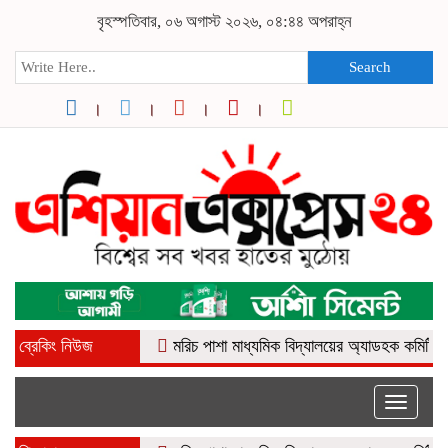
বৃহস্পতিবার, ০৬ অগাস্ট ২০২৬, ০৪:৪৪ অপরাহ্ন
Search
ব্রেকিং নিউজ
মরিচ পাশা মাধ্যমিক বিদ্যালয়ের অ্যাডহক কমিটির পরিচিতি-
Toggle
naviga