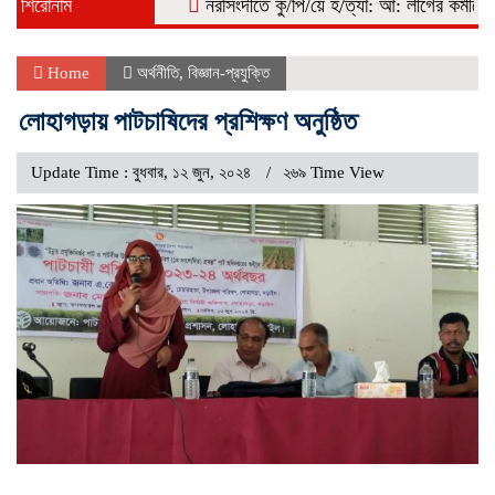
শিরোনাম
নরসিংদীতে কু/পি/য়ে হ/ত্যা: আ: লীগের কর্মীকে বিএনপি
Home
অর্থনীতি
,
বিজ্ঞান-প্রযুক্তি
লোহাগড়ায় পাটচাষিদের প্রশিক্ষণ অনুষ্ঠিত
Update Time : বুধবার, ১২ জুন, ২০২৪
২৬৯ Time View