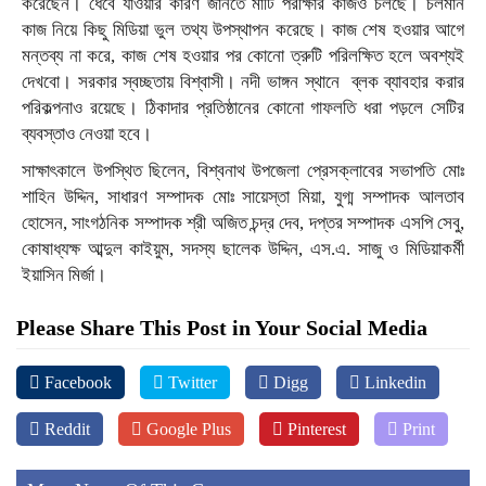
করেছেন। ধেবে যাওয়ার কারণ জানতে মাটি পরীক্ষার কাজও চলছে। চলমান
কাজ নিয়ে কিছু মিডিয়া ভুল তথ্য উপস্থাপন করেছে। কাজ শেষ হওয়ার আগে
মন্তব্য না করে, কাজ শেষ হওয়ার পর কোনো ত্রুটি পরিলক্ষিত হলে অবশ্যই
দেখবো। সরকার স্বচ্ছতায় বিশ্বাসী। নদী ভাঙ্গন স্থানে ব্লক ব্যাবহার করার
পরিকল্পনাও রয়েছে। ঠিকাদার প্রতিষ্ঠানের কোনো গাফলতি ধরা পড়লে সেটির
ব্যবস্তাও নেওয়া হবে।
সাক্ষাৎকালে উপস্থিত ছিলেন, বিশ্বনাথ উপজেলা প্রেসক্লাবের সভাপতি মোঃ
শাহিন উদ্দিন, সাধারণ সম্পাদক মোঃ সায়েস্তা মিয়া, যুগ্ম সম্পাদক আলতাব
হোসেন, সাংগঠনিক সম্পাদক শ্রী অজিত চন্দ্র দেব, দপ্তর সম্পাদক এসপি সেবু,
কোষাধ্যক্ষ আব্দুল কাইয়ুম, সদস্য ছালেক উদ্দিন, এস.এ. সাজু ও মিডিয়াকর্মী
ইয়াসিন মির্জা।
Please Share This Post in Your Social Media
Facebook
Twitter
Digg
Linkedin
Reddit
Google Plus
Pinterest
Print