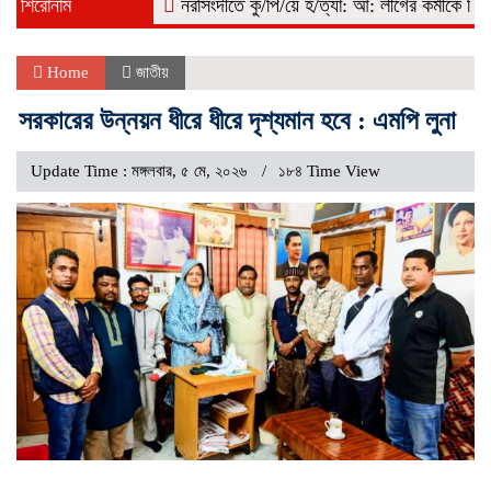
শিরোনাম
নরসিংদীতে কু/পি/য়ে হ/ত্যা: আ: লীগের কর্মীকে বিএনপি দা
Home
জাতীয়
সরকারের উন্নয়ন ধীরে ধীরে দৃশ্যমান হবে : এমপি লুনা
Update Time : মঙ্গলবার, ৫ মে, ২০২৬
১৮৪ Time View