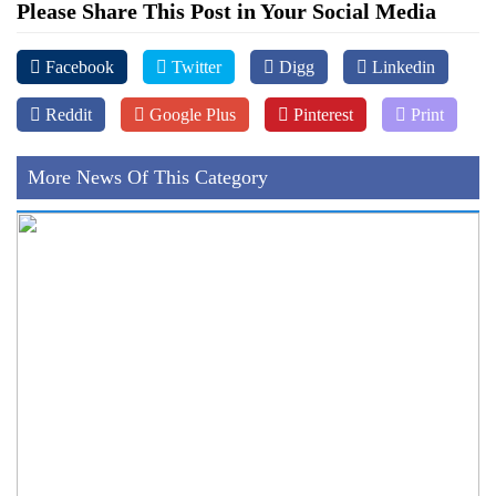
Please Share This Post in Your Social Media
Facebook
Twitter
Digg
Linkedin
Reddit
Google Plus
Pinterest
Print
More News Of This Category