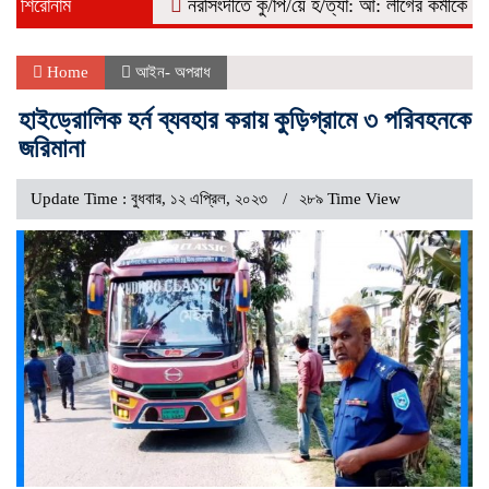
শিরোনাম
নরসিংদীতে কু/পি/য়ে হ/ত্যা: আ: লীগের কর্মীকে বিএনপি দ
Home
আইন- অপরাধ
হাইড্রোলিক হর্ন ব্যবহার করায় কুড়িগ্রামে ৩ পরিবহনকে
জরিমানা
Update Time : বুধবার, ১২ এপ্রিল, ২০২৩
২৮৯ Time View