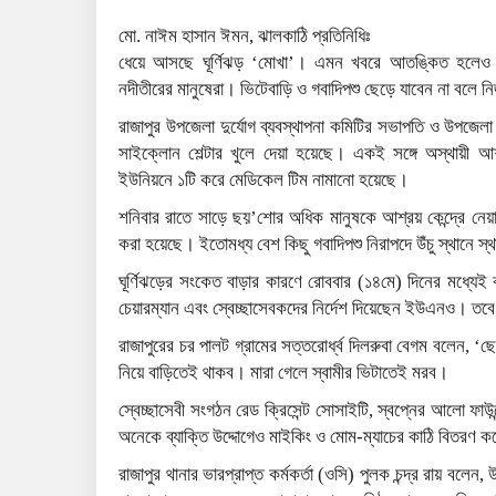
মো. নাঈম হাসান ঈমন, ঝালকাঠি প্রতিনিধিঃ
ধেয়ে আসছে ঘূর্ণিঝড় ‘মোখা’। এমন খবরে আতঙ্কিত হলেও আশ
নদীতীরের মানুষেরা। ভিটেবাড়ি ও গবাদিপশু ছেড়ে যাবেন না বলে 
রাজাপুর উপজেলা দুর্যোগ ব্যবস্থাপনা কমিটির সভাপতি ও উপজেলা 
সাইক্লোন শেল্টার খুলে দেয়া হয়েছে। একই সঙ্গে অস্থায়ী আশ্র
ইউনিয়নে ১টি করে মেডিকেল টিম নামানো হয়েছে।
শনিবার রাতে সাড়ে ছয়’শোর অধিক মানুষকে আশ্রয় কেন্দ্রে নেয়া হ
করা হয়েছে। ইতোমধ্য বেশ কিছু গবাদিপশু নিরাপদে উঁচু স্থানে স
ঘূর্ণিঝড়ের সংকেত বাড়ার কারণে রোববার (১৪মে) দিনের মধ্যেই ঝু
চেয়ারম্যান এবং স্বেচ্ছাসেবকদের নির্দেশ দিয়েছেন ইউএনও। তবে
রাজাপুরের চর পালট গ্রামের সত্তরোর্ধ্ব দিলরুবা বেগম বলেন, 
নিয়ে বাড়িতেই থাকব। মারা গেলে স্বামীর ভিটাতেই মরব।
স্বেচ্ছাসেবী সংগঠন রেড ক্রিসেন্ট সোসাইটি, স্বপ্নের আলো ফ
অনেকে ব্যাক্তি উদ্দোগেও মাইকিং ও মোম-ম্যাচের কাঠি বিতরণ 
রাজাপুর থানার ভারপ্রাপ্ত কর্মকর্তা (ওসি) পুলক চন্দ্র রায় বল