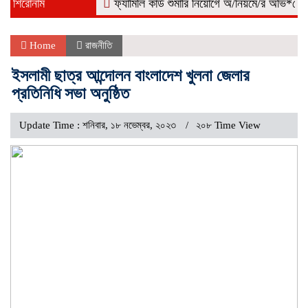
শিরোনাম
ফ্যামিলি কার্ড শুমারি নিয়োগে অ/নিয়মে/র অভি*যোগ, কোম
Home
রাজনীতি
ইসলামী ছাত্র আন্দোলন বাংলাদেশ খুলনা জেলার
প্রতিনিধি সভা অনুষ্ঠিত
Update Time : শনিবার, ১৮ নভেম্বর, ২০২৩
২০৮ Time View