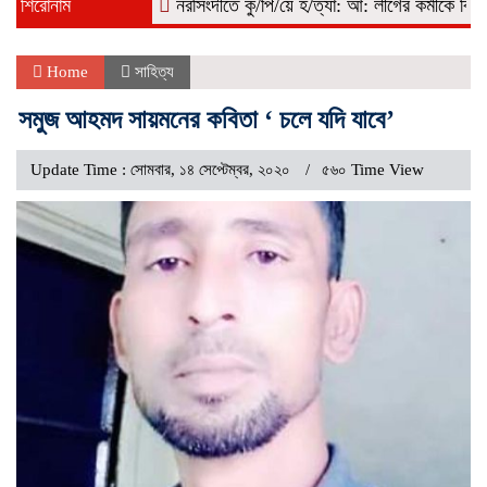
শিরোনাম
নরসিংদীতে কু/পি/য়ে হ/ত্যা: আ: লীগের কর্মীকে বিএনপি দাব
Home
সাহিত্য
সমুজ আহমদ সায়মনের কবিতা ‘ চলে যদি যাবে’
Update Time : সোমবার, ১৪ সেপ্টেম্বর, ২০২০
৫৬০ Time View