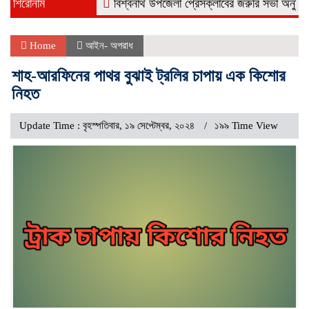
শিরোনাম
বিশ্বনাথ উপজেলা প্রেসক্লাবের জরুরি সভা অনুষ্ঠিত
নর
Home
আইন- অপরাধ
শাহ-আরফিনের পাথর বুঝাই ট্রলির চাপায় এক কিশোর
নিহত
Update Time : বৃহস্পতিবার, ১৯ সেপ্টেম্বর, ২০২৪
১৯৯ Time View