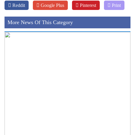
Reddit
Google Plus
Pinterest
Print
More News Of This Category