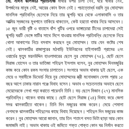
মো. নাঈম ঝালকাঠি প্রতিনিধিঃ
মাথার উপর চালা নেই, ঘরে খাবার নেই,
উপর্জনের মানুষ নেই, আয়ের কোন উৎস নেই। পচাত্তোর্ধ্ব বয়সি নুর মোহাম্মদ
মানসিক প্রতিবন্ধি ছেলেকে নিয়ে তার ঝুপড়ি ঘরে থেকে এলাকাবাসি ও তার
আত্মিয় স্বজনের মুখপানে তাকিয়ে থাকতেন, কেউ হয়তো খাবার নিয়ে আসবেন।
১৫ জুন ভারী বৃষ্টি ও বাতাসে বাঁশ খুটির ওপরে ভাঙ্গাচোরা টিনের চাপাদেয়া সেই
ঝুপড়ি ঘরটি ভেঙ্গে মাটির সাথে মিশে যাওয়ায় মানসিক প্রতিবন্ধি ছেলেকে নিয়ে
খোলা আকাশের নিচে বসবাস করছেন নুর মোহাম্মদ। তার যেন কষ্টের শেষ
নেই। ঝালকাঠির রাজাপুরের মঠবাড়ি ইউনিয়নের হাইলাকাঠি গ্রামের ২নং
ওয়ার্ডের মৃত্যু ময়নউদ্দিন হাওলাদারের ছেলে নুর মোহাম্মদ (৭৫), ছোট ছেলে
মিরাজ হোসেন ও তার ভাতিজা শহিদুল ইসলাম বলেন, নুর মোহাম্মদ দিনমজুরির
কাজ করে কোন রকম সংসার চালাতেন। সংসারে অভাব থাকায় দুই ছেলে, এক
মেয়ে ও স্বামীকে ডিভোর্চ দিয়ে নুর মোহাম্মদের স্ত্রী মনোবজান বেগম প্রায় ১৫
বছর আগে ঢাকার নারান গঞ্জে বিবাহ বসেন। অভাব ও সচেতনতার অভাবে ছেলে
মেয়েদেরকে লেখা পড়া করাতে পারেননি তিনি। বড় ছেলে মিজান (২৭) মানসিক
প্রতিবন্ধি। থাকেন বাবার কাছে। ছোট ছেলে মিরাজ (২৪) বিবাহ করে জেলা
সদর ঝালকাঠিতে থাকেন। তিনি দিন মজুরের কাজ করেন। মেয়ে শেমালা
বেগমকে ঝালকাঠির শহিদুলের কাছে বিবাহ দিয়েছেন। শহিদুল দিন মজুরের কাজ
করেন। নুর মোহাম্মদ আরো জানান, তার তিন শতাংশ বসত ভিটা ছাড়া আর কোন
জমাজমি নাই। অভাব থাকায় ওই জমিতে শক্ত পোক্ত কোন ঘর নির্মান করতে