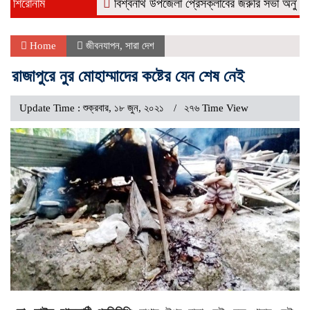
শিরোনাম
বিশ্বনাথ উপজেলা প্রেসক্লাবের জরুরি সভা অনুষ্ঠিত
নর
Home
জীবনযাপন
,
সারা দেশ
রাজাপুরে নুর মোহাম্মাদের কষ্টের যেন শেষ নেই
Update Time : শুক্রবার, ১৮ জুন, ২০২১
২৭৬ Time View