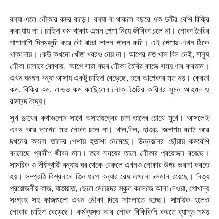
বন্যা এলে নৌকার কদর বাড়ে। বন্যা না থাকলে বছরে এক দুটির বেশি বিক্রি
করা যায় না। চাহিদা কম থাকায় এমন পেশা নিয়ে জীবিকা চলে না। নৌকা তৈরির
পাশাপাশি দিনমজুরি করে বৌ বাচ্চা লালন পালন করি। এই পেশায় এখন ঠিকে
থাকা দায়। কেউ কখনো খোঁজ খবরও নেয় না। আগের মত খাল বিল নেই, মানুষ
নৌকা চালাবে কোথায়? আগে সারা বছর নৌকা তৈরির কাজে সময় পার করতাম।
এখন ঘনঘন বন্যা আসায় একটু চাহিদা বেড়েছে, তবে আগেকার মত নয়। ক্রেতা
কম, বিক্রি কম, লাভও কম বলছিলেন নৌকা তৈরির কারিগর সুমন আহমদ ও
রামানন্দ বৈদ্য।
সুখ দুঃখের কথাগুলোর সাথে অসহায়ত্বের চাপ তাদের চোখে মুখে। আসলেই
এখন আর আগের মত নৌকা চলে না। খাল,বিল, হাওড়, জলাশয় বরাট আর
দখলের কবলে তাদের পেশায় হতাশা নেমেছে। উন্নয়নের ছোঁয়ায় কমবেশি
বদলেছে গ্রামীণ জীবন মান। তবে সময়ের তালে নৌকার প্রয়োজন রয়েছে।
সাময়িক ও দীর্ঘস্থায়ী বন্যায় ঘর থেকে বেরুলে এখনও নৌকার উপর ভরসা করতে
হয়। সম্প্রতি বিশ্বনাথে তিন ধাপে বন্যার রেষ এখনো চলমান রয়েছে। নিত্য
প্রয়োজনীয় কাজ, যাতায়াত, ছেলে মেয়েদের স্কুল কলেজে আনা নেওয়া, গোখাদ্য
সংগ্রহ সহ কাজগুলো এখন নৌকা দিয়ে সামলাতে হচ্ছে। সাময়িক হলেও
নৌকার চাহিদা বেড়েছে। কর্মব্যস্ত আর নৌকা বিকিকিনি করতে ব্যাস্ত সময়