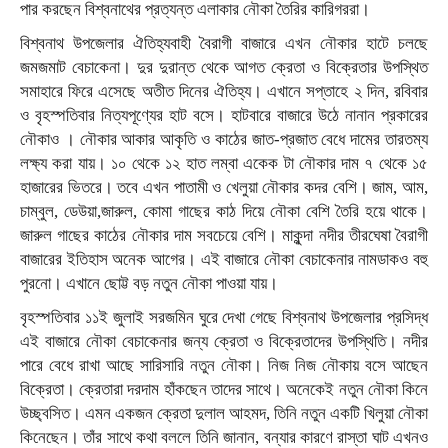
পার করছেন বিশ্বনাথের প্রত্যন্ত এলাকার নৌকা তৈরির কারিগররা।
বিশ্বনাথ উপজেলার ঐতিহ্যবাহী বৈরাগী বাজারে এখন নৌকার হাটে চলছে
জমজমাট বেচাকেনা। দুর দুরান্ত থেকে আগত ক্রেতা ও বিক্রেতার উপস্থিত
সমাহারে ফিরে এসেছে অতীত দিনের ঐতিহ্য। এখানে সপ্তাহে ২ দিন, রবিবার
ও বৃহস্পতিবার নিত্যপূণ্যের হাট বসে। হাটবারে বাজারে উঠে নানান প্রকারের
নৌকাও । নৌকার আকার আকৃতি ও কাঠের জাত-প্রজাত বেধে দামের তারতম্য
লক্ষ্য করা যায়। ১০ থেকে ১২ হাত লম্বা একেক টা নৌকার দাম ৭ থেকে ১৫
হাজারের ভিতরে। তবে এখন পাতামী ও খেলুয়া নৌকার কদর বেশি। জাম, আম,
চাম্বুল, ডেউয়া,জারুল, কোমা গাছের কাঠ দিয়ে নৌকা বেশি তৈরি হয়ে থাকে।
জারুল গাছের কাঠের নৌকার দাম সবচেয়ে বেশি। মাকুন্দা নদীর তীরঘেষা বৈরাগী
বাজারের ইতিহাস অনেক আগের। এই বাজারে নৌকা বেচাকেনার নামডাকও বহু
পুরনো। এখানে ছোট্ট বড় নতুন নৌকা পাওয়া যায়।
বৃহস্পতিবার ১১ই জুলাই সরজমিন ঘুরে দেখা গেছে বিশ্বনাথ উপজেলার প্রসিদ্ধ
এই বাজারে নৌকা বেচাকেনার জন্য ক্রেতা ও বিক্রেতাদের উপস্থিতি। নদীর
পারে বেধে রাখা আছে সারিসারি নতুন নৌকা। নিজ নিজ নৌকায় বসে আছেন
বিক্রেতা। ক্রেতারা দরদাম হাঁকছেন তাদের সাথে। অনেকেই নতুন নৌকা কিনে
উচ্ছ্বসিত। এমন একজন ক্রেতা দুলাল আহমদ, তিনি নতুন একটি খিলুয়া নৌকা
কিনেছেন। তাঁর সাথে কথা বললে তিনি জানান, বন্যার কারণে রাস্তা ঘাট এখনও