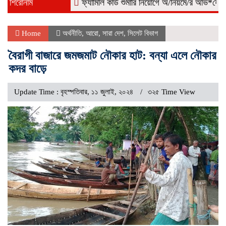
শিরোনাম
ফ্যামিলি কার্ড শুমারি নিয়োগে অ/নিয়মে/র অভি*যোগ, কোম্
Home
অর্থনীতি
,
আরো
,
সারা দেশ
,
সিলেট বিভাগ
বৈরাগী বাজারে জমজমাট নৌকার হাট: বন্যা এলে নৌকার
কদর বাড়ে
Update Time : বৃহস্পতিবার, ১১ জুলাই, ২০২৪
৩২৫ Time View