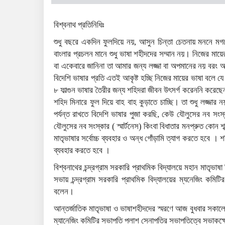
বিশ্বনাথ প্রতিনিধিঃ
শুধু বছরে একদিন ফুলদিয়ে নয়, আসুন চিন্তা চেতনায় মননে মগজে 
বাংলার প্রচলন মানে শুধু ভাষা শহীদদের সম্মান নয়। নিজের মায়ে
বা একেবারে জানিনা তা আমার জন্য লজ্জা বা অপমানের নয় বরং 
বিদেশি ভাষার প্রতি এতই আকৃষ্ট হচ্ছি নিজের মায়ের ভাষা বলে য
৮ ফাল্গুন ভাষার তৈরীর জন্য শহিদরা জীবন উৎসর্গ করেননি করে
শহিদ মিনারে ফুল দিয়ে বাহ বাহ কুড়াতে চাচ্ছি। তা শুধু লজ্জ
পর্যন্ত রাখতে বিদেশি ভাষার পুজা করছি, কেউ যৌলুসের নব সংস্ক
যৌলুসের নব সংস্কার ( স্মার্টনেস) কিংবা বিধাতার মনপ্রুত কোন
মাতৃভাষার সর্বোচ্চ ব্যবহার ও অন্ধ গোঁড়ামি ত্যাগ করতে হবে 
ব্যবহার করতে হবে ।
বিশ্বনাথের চন্দ্রগ্রাম সরকারি প্রাথমিক বিদ্যালয়ে মহান মাতৃভাষা 
সভায় চন্দ্রগ্রাম সরকারি প্রাথমিক বিদ্যালয়ের ম্যনেজিং কমি
বলেন।
আন্তর্জাতিক মাতৃভাষা ও ভাষাশহীদদের স্মরণে আজ বুধবার সকালে
ম্যানেজিং কমিটির সভাপতি পলাশ সেনাপতির সভাপতিত্বে সভাকক্ষ