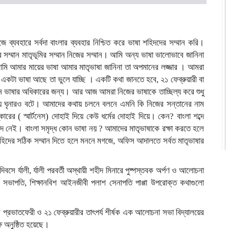
ব্যবহারে সর্বদা বাংলার ব্যবহার নিশ্চিত করে ভাষা শহিদদের সম্মান করি।
র সম্মান মাতৃভূমির সম্মান নিজের সম্মান। আমি অন্য ভাষা ভালোভাবে জানিনা
আমি আমার মায়ের ভাষা আমার মাতৃভাষা জানিনা তা অপমানের লজ্জার । আমরা
ে একটা ভাষা আছে তা ভুলে যাচ্ছি । একটি কথা জানতে হবে, ২১ ফেব্রুয়ারী বা
ছেন ভাষার অধিকারের জন্য। আর আজ আমরা নিজের ভাষাকে তাচ্ছিল্য করে শুধু
ার নয় ঘৃনারও বটে। আমাদের কথায় চলনে বলনে এমনি কি নিজের সন্তানের নাম
ারের ( স্মার্টনেস) দোহাই দিয়ে কেউ ধর্মের দোহাই দিয়ে। কেন? বাংলা শব্দে
 শব্দ নেই। বাংলা সমৃদ্ধ কোন ভাষা নয় ? আমাদের মাতৃভাষাকে রক্ষা করতে হলে
। শহিদের সঠিক সম্মান দিতে হলে মননে মগজে, অফিস আদালতে সর্বত মাতৃভাষার
দিবসে র্যালী, র্যালী পরবর্তী অস্থায়ী শহীদ মিনারে পুষ্পস্তবক অর্পণ ও আলোচনা
টির সভাপতি, শিক্ষানবিশ আইনজীবী পলাশ সেনাপতি পাপ্পা উপরোক্ত কথাগুলো
 প্রভাতফেরী ও ২১ ফেব্রুয়ারীর তাৎপর্য শীর্ষক এক আলোচনা সভা বিদ্যালয়ের
ে অনুষ্ঠিত হয়েছে।