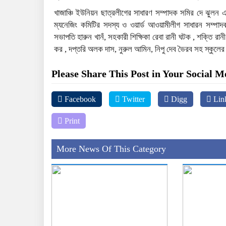
খাজাঞ্চি ইউনিয়ন ছাত্রলীগের সাধারণ সম্পাদক সমির দে ঝুলন এ
ম্যনেজিং কমিটির সদস্য ও ওয়ার্ড আওয়ামীলীগ সাধারন সম্পাদ
সভাপতি হারুন খানঁ, সহকারী শিক্ষিকা রেবা রানী ঘটক , শক্তি রান
কর , দপ্তরি অলক দাস, নুরুল আমিন, নিপু দেব ভৈরব সহ স্কুলের 
Please Share This Post in Your Social M
Facebook
Twitter
Digg
Lin
Print
More News Of This Category