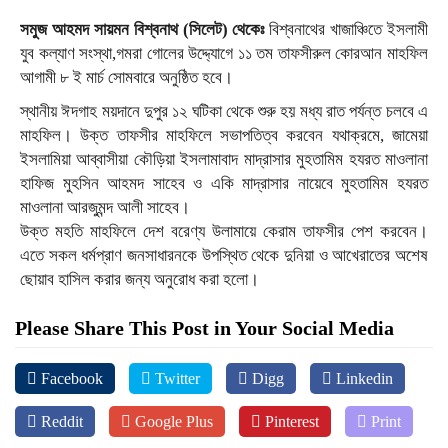
সমুজ আহমদ সায়মন বিশ্বনাথ (সিলেট) থেকেঃ
বিশ্বনাথের খাজাঞ্চিতে ইসলামী
যুব কল্যাণ সংস্থা,গমরা গোলের উদ্দ্যোগে ১১ তম তাফসীরুল কোরআন মাহফিল
আগামী ৮ ই মার্চ সোমবারে অনুষ্ঠিত হবে।
স্থানীয় ঈদগাহ ময়দানে দুপুর ১২ ঘটিকা থেকে শুরু হয় মধ্য রাত পর্যন্ত চলবে এ
মাহফিল। উক্ত তাফসীর মাহফিলে সভাপতিত্ব করবেন যথাক্রমে, জামেয়া
ইসলামিয়া আব্বাসীয়া কৌড়িয়া ইসলামাবাদ মাদ্রাসার মুহতামিম হযরত মাওলানা
হাফিজ মুহসিন আহমদ সাহেব ও একি মাদ্রাসার নায়েবে মুহতামিম হযরত
মাওলানা আরজুমন্দ আলী সাহেব।
উক্ত মহতি মাহফিলে দেশ বরেণ্য উলামায়ে কেরাম তাফসীর পেশ করবেন।
এতে সকল ধর্মপ্রাণ জনসাধারনকে উপস্থিত থেকে দুনিয়া ও আখেরাতের অশেষ
ছোয়াব হাসিল করার জন্য অনুরোধ করা হলো।
Please Share This Post in Your Social Media
Facebook
Twitter
Digg
Linkedin
Reddit
Google Plus
Pinterest
Print