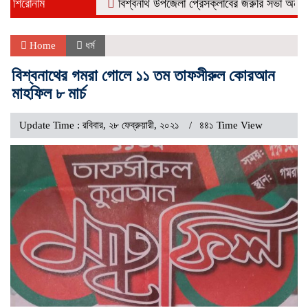
শিরোনাম
বিশ্বনাথ উপজেলা প্রেসক্লাবের জরুরি সভা অনুষ্ঠিত
ন
Home
ধর্ম
বিশ্বনাথের গমরা গোলে ১১ তম তাফসীরুল কোরআন
মাহফিল ৮ মার্চ
Update Time : রবিবার, ২৮ ফেব্রুয়ারী, ২০২১
৪৪১ Time View