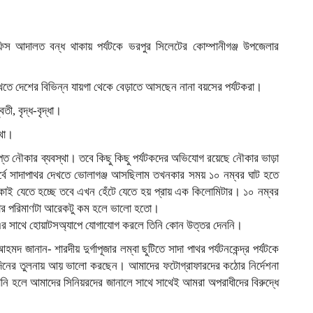
 অফিস আদালত বন্ধ থাকায় পর্যটকে ভরপুর সিলেটের কোম্পানীগঞ্জ উপজেলার
েখতে দেশের বিভিন্ন যায়গা থেকে বেড়াতে আসছেন নানা বয়সের পর্যটকরা।
ী, বৃদ্ধ-বৃদ্ধা।
্থা।
্ত নৌকার ব্যবস্থা। তবে কিছু কিছু পর্যটকদের অভিযোগ রয়েছে নৌকার ভাড়া
ূর্বে সাদাপাথর দেখতে ভোলাগঞ্জ আসছিলাম তখনকার সময় ১০ নম্বর ঘাট হতে
টাকাই যেতে হচ্ছে তবে এখন হেঁটে যেতে হয় প্রায় এক কিলোমিটার। ১০ নম্বর
ভাড়ার পরিমাণটা আরেকটু কম হলে ভালো হতো।
না এর সাথে হোয়াটসঅ্যাপে যোগাযোগ করলে তিনি কোন উত্তর দেননি।
জানান- শারদীয় দুর্গাপূজার লম্বা ছুটিতে সাদা পাথর পর্যটনকেন্দ্র পর্যটকে
ক দিনের তুলনায় আয় ভালো করছেন। আমাদের ফটোগ্রাফারদের কঠোর নির্দেশনা
রানি হলে আমাদের সিনিয়রদের জানালে সাথে সাথেই আমরা অপরাধীদের বিরুদ্ধে