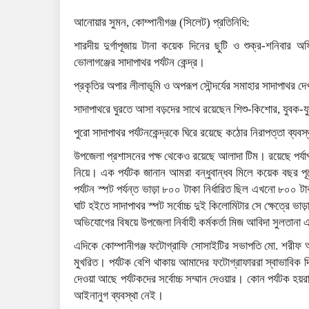
আনোয়ার সুমন, কোম্পানীগঞ্জ (সিলেট) প্রতিনিধি:
শারদীয় দুর্গাপূজায় টানা কয়েক দিনের ছুটি ও শুক্র-শনিবার
ভোলাগঞ্জের সাদাপাথর পর্যটন কেন্দ্র।
প্রকৃতির অপার লীলাভূমি ও অপরূপ সৌন্দর্যের সমাহার সাদাপাথর দ
সাদাপাথরে ঘুরতে আসা বড়দের সাথে রয়েছেন শিশু-কিশোর, যুবক-যুবত
পুরো সাদাপাথর পর্যটনকেন্দ্রকে ঘিরে রয়েছে কঠোর নিরাপত্তা ব্যবস
উপজেলা প্রশাসনের পক্ষ থেকেও রয়েছে আলাদা টিম। রয়েছে পর্যাপ
নিয়ে। এক পর্যটক জানান আমরা বন্ধুবান্ধব মিলে কয়েক বছর প
পর্যটন স্পট পর্যন্ত ভাড়া ৮০০ টাকা নির্ধারিত ছিল এখনো ৮০০ 
ঘাট হইতে সাদাপাথর স্পট সর্বোচ্চ দুই কিলোমিটার সে ক্ষেত্রে 
অভিযোগের বিষয়ে উপজেলা নির্বাহী কর্মকর্তা মিজ আবিদা সুলতা
এদিকে কোম্পানীগঞ্জ ফটোগ্রাফি সোসাইটির সভাপতি মো. শরীফ আহমদ 
মুখরিত। পর্যটক বেশি থাকায় আমাদের ফটোগ্রাফাররা স্বাভাবি
দেওয়া আছে পর্যটকদের সর্বোচ্চ সম্মান দেওয়ার। কোন পর্যটক হয়
আইনানুগ ব্যবস্থা নেই।