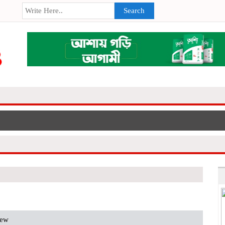
Search
iew