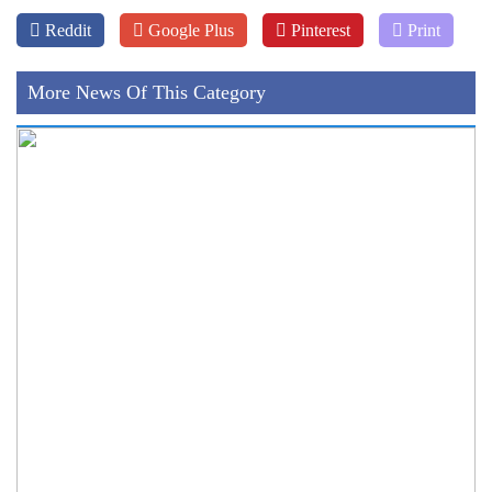
Reddit
Google Plus
Pinterest
Print
More News Of This Category