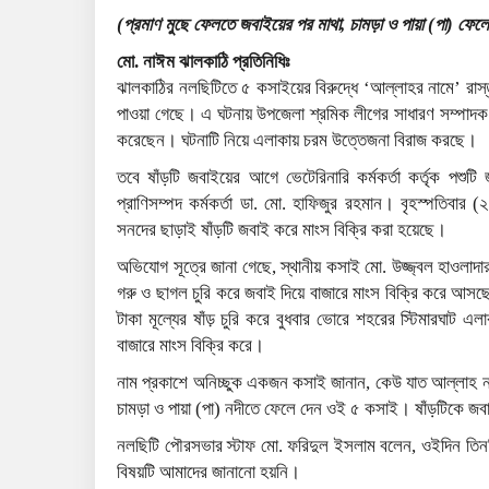
(প্রমাণ মুছে ফেলতে জবাইয়ের পর মাথা, চামড়া ও পায়া (পা) ফেলে
মো. নাঈম ঝালকাঠি প্রতিনিধিঃ
ঝালকাঠির নলছিটিতে ৫ কসাইয়ের বিরুদ্ধে ‘আল্লাহর নামে’ রাস্
পাওয়া গেছে। এ ঘটনায় উপজেলা শ্রমিক লীগের সাধারণ সম্পাদক 
করেছেন। ঘটনাটি নিয়ে এলাকায় চরম উত্তেজনা বিরাজ করছে।
তবে ষাঁড়টি জবাইয়ের আগে ভেটেরিনারি কর্মকর্তা কর্তৃক পশ
প্রাণিসম্পদ কর্মকর্তা ডা. মো. হাফিজুর রহমান। বৃহস্পতিবার
সনদের ছাড়াই ষাঁড়টি জবাই করে মাংস বিক্রি করা হয়েছে।
অভিযোগ সূত্রে জানা গেছে, স্থানীয় কসাই মো. উজ্জ্বল হাওলাদা
গরু ও ছাগল চুরি করে জবাই দিয়ে বাজারে মাংস বিক্রি করে আসছ
টাকা মূল্যের ষাঁড় চুরি করে বুধবার ভোরে শহরের স্টিমারঘাট 
বাজারে মাংস বিক্রি করে।
নাম প্রকাশে অনিচ্ছুক একজন কসাই জানান, কেউ যাত আল্লাহ না
চামড়া ও পায়া (পা) নদীতে ফেলে দেন ওই ৫ কসাই। ষাঁড়টিকে জবাই
নলছিটি পৌরসভার স্টাফ মো. ফরিদুল ইসলাম বলেন, ওইদিন তিনট
বিষয়টি আমাদের জানানো হয়নি।